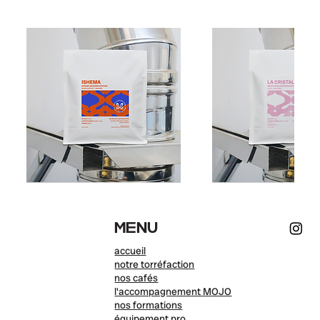
Ishema
La
•
Cristalina
Rwanda
•
Colombie
MENU
accueil
notre torréfaction
nos cafés
l'accompagnement MOJO
nos formations
équipement pro