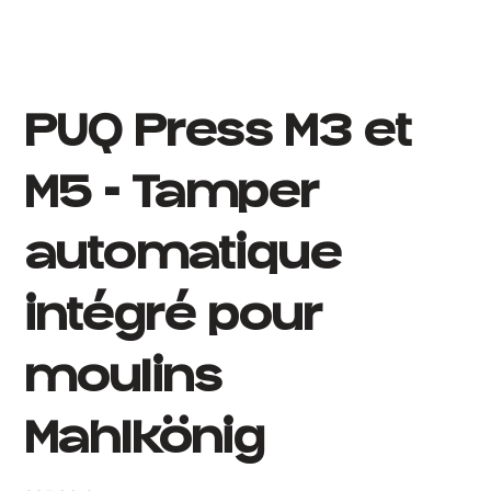
PUQ Press M3 et
M5 - Tamper
automatique
intégré pour
moulins
Mahlkönig
Prix