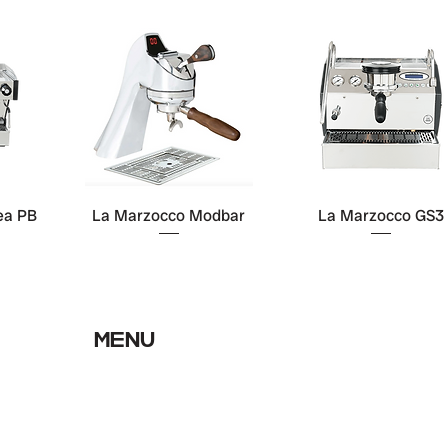
ea PB
La Marzocco Modbar
La Marzocco GS3
MENU
MOJO C
accueil
le club
notre torréfaction
recrutement
nos cafés
blog
l'accompagnement MOJO