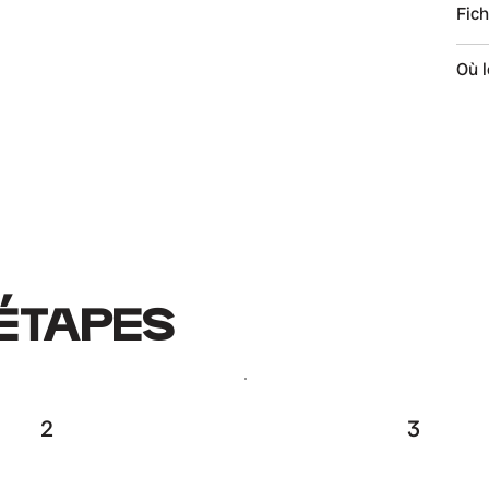
Fic
Où l
 ÉTAPES
2
3