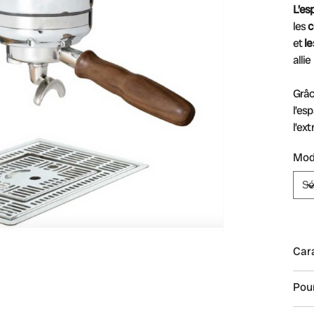
L’es
les
c
et
le
allie
Grâc
l’es
l’ex
Mod
Cara
Pour