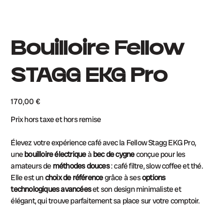
Bouilloire Fellow
STAGG EKG Pro
Prix
170,00 €
Prix hors taxe et hors remise
Élevez votre expérience café avec la Fellow Stagg EKG Pro,
une
bouilloire électrique
à
bec de cygne
conçue pour les
amateurs de
méthodes douces
: café filtre, slow coffee et thé.
Elle est un
choix de référence
grâce à ses
options
technologiques avancées
et son design minimaliste et
élégant, qui trouve parfaitement sa place sur votre comptoir.